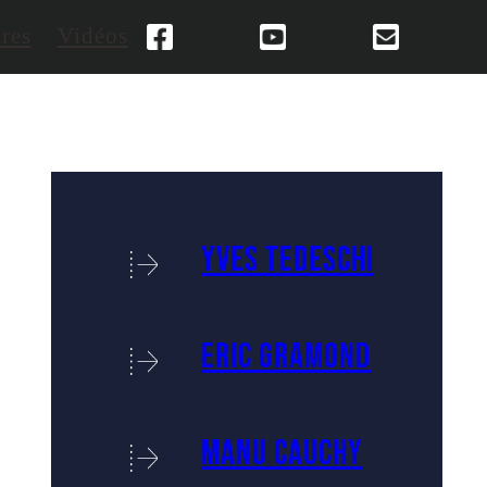
res
Vidéos
Yves Tedeschi
Eric Gramond
Manu Cauchy