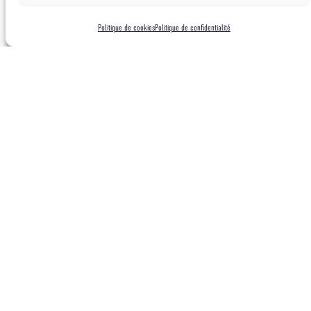
Politique de cookies
Politique de confidentialité
LES EXPERTS MONTAGNE ET
GRAND FROID DE L’ARMÉE DE
TERRE
Le Groupe Militaire de Haute Montagne est
une unité unique et hors normes qui
compte parmi ses membres certains des