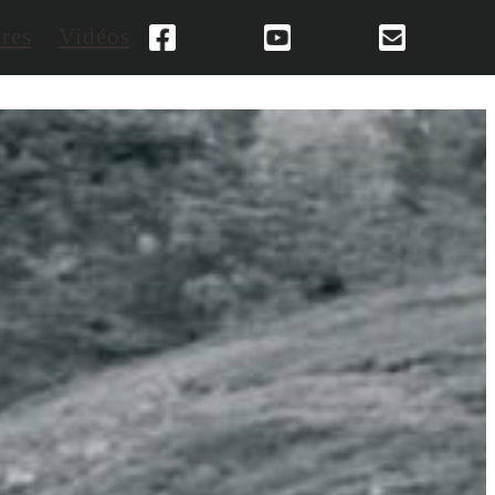
res
Vidéos