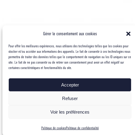
Gérer le consentement aux cookies
Pour offrir les meilleures expériences, nous utilisons des technologies telles que les cookies pour
Soirée «de -40°c à
stocker et/ou accéder aux informations des appareils. Le fait de consentir à ces technologies nous
permettra de traiter des données telles que le comportement de navigation ou les ID uniques sur ce
site. Le fait de ne pas consentir ou de retirer son consentement peut avoir un effet négatif sur
8848m d’altitude»
certaines caractéristiques et fonctionnalités du site.
29 avril 2024
Accepter
Mercredi 22 mai 2024 à 18h30, à l’École militaire (Paris), venez
Refuser
à la rencontre du Groupe militaire de haute montagne.
Voir les préférences
Vous pourrez découvrir, au travers d’échanges et de projections
de films, les missions des membres du GMHM.
Politique de cookies
Politique de confidentialité