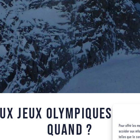
ux jeux olympiques, l’a
quand ?
Pour offrir les 
accéder aux info
telles que le co