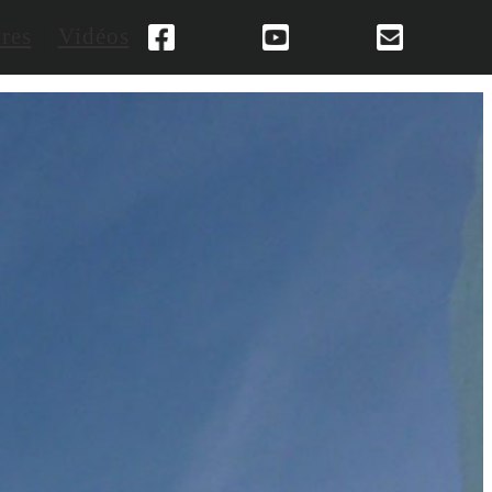
res
Vidéos