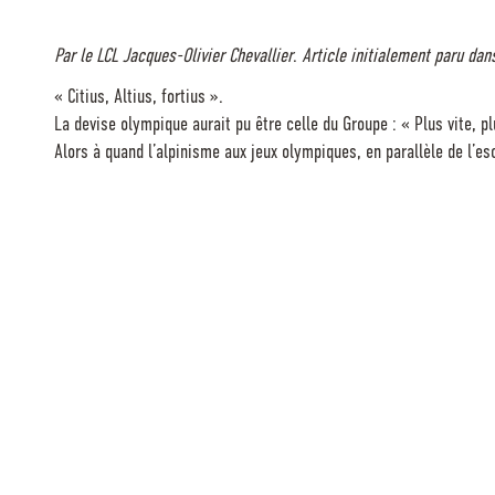
Par le LCL Jacques-Olivier Chevallier
.
Article initialement paru dan
« Citius, Altius, fortius ».
La devise olympique aurait pu être celle du Groupe : « Plus vite, pl
Alors à quand l’alpinisme aux jeux olympiques, en parallèle de l’es
Toutefois, force est de constater que l’alpinisme n’est pas un sport 
Et à priori, Il aurait raison ! Les athlètes du GMHM ne possèdent d
ce point de vue, le seul élément « conjoncturel » qui rapprocherai
en combiné nordique de l’armée de Champions, mais comme cheville 
prend un malin plaisir à proposer de manière innocente des petite
Lire la suite sur Calaméo en cliquant ici
Le GMHM à l’affiche *le bivouac