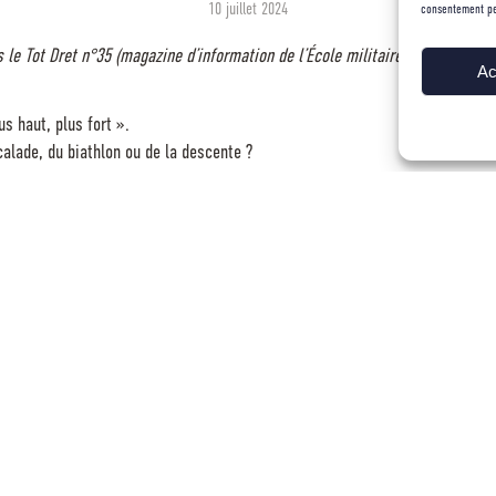
10 juillet 2024
consentement peut
s le Tot Dret n°35 (magazine d’information de l’École militaire de haute mo
Ac
us haut, plus fort ».
calade, du biathlon ou de la descente ?
de stade. Un esprit cartésien mettrait d’ailleurs en avant qu’il n’a stricteme
’ailleurs pas le statut « athlète de haut niveau » contrairement à ceux du 
t alors le GMHM des Jeux Olympiques serait le CCH François BRAUD. Depuis 20
ouvrière rigoureuse et appliquée. Il est depuis devenu incontournable pour
s séances de « cardio » aux équipiers du GMHM… On ne se fait généralement
Soiré