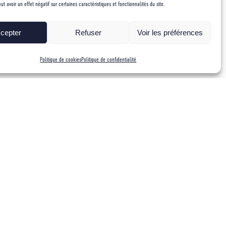
 avoir un effet négatif sur certaines caractéristiques et fonctionnalités du site.
ntagne)
cepter
Refuser
Voir les préférences
Politique de cookies
Politique de confidentialité
nt rien à voir avec le saut à la perche, le sprint ou le volley-ball.
Centre national des sports de la défense (CNSD de Fontainebleau). De
19, ce dernier y travaille activement, non plus en tant qu’athlète
 le bon fonctionnement du Groupe. Cet athlète « à la retraite »
 pas avoir deux fois !
e «de -40°c à 8848m d’altitude»