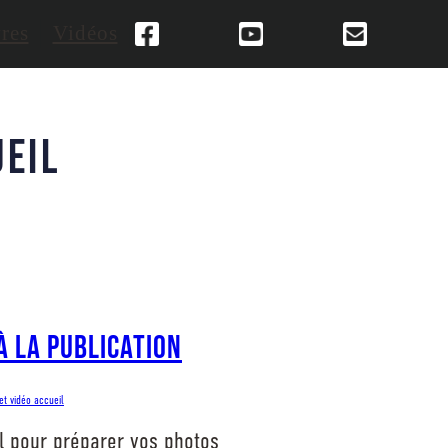
res
Vidéos
ueil
à la publication
et vidéo accueil
l pour préparer vos photos