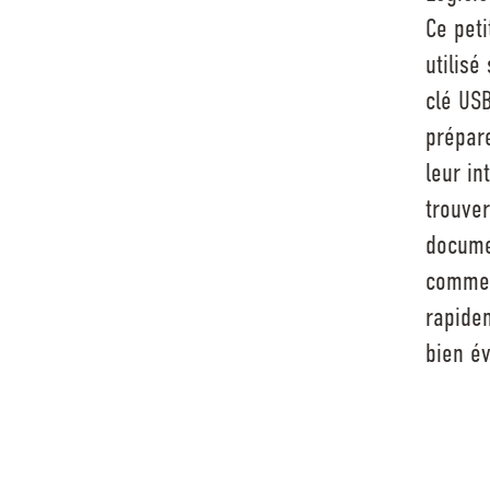
Ce peti
utilisé
clé US
prépar
leur in
trouver
docume
comment
rapidem
bien é