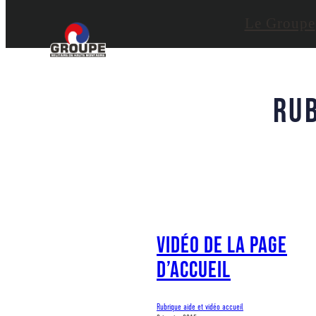
Aller
Le Groupe
au
contenu
Rub
Vidéo de la page
d’accueil
Rubrique aide et vidéo accueil