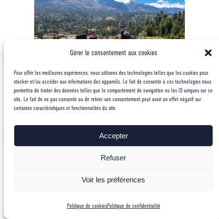
Gérer le consentement aux cookies
Pour offrir les meilleures expériences, nous utilisons des technologies telles que les cookies pour
stocker et/ou accéder aux informations des appareils. Le fait de consentir à ces technologies nous
permettra de traiter des données telles que le comportement de navigation ou les ID uniques sur ce
Mais avant d’atteindre les 6160m d’altitude du
site. Le fait de ne pas consentir ou de retirer son consentement peut avoir un effet négatif sur
Huandoy Sur, il va falloir s’acclimater
certaines caractéristiques et fonctionnalités du site.
progressivement. Cette acclimatation avait débuté
au mois de juin à Chamonix.
Accepter
Entre des phases passives à l’occasion de nuits au
refuge des cosmiques et des phases plus actives
Refuser
en grimpant au sommet du Mont-Blanc. Cette pré-
acclimatation nous a permis de dormir
Voir les préférences
correctement à Huaraz et d’être à pied d’œuvre dès
les premiers jours.
Politique de cookies
Politique de confidentialité
Le plus dur fut d’effacer progressivement les 7