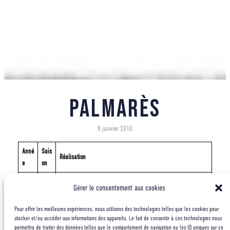
Palmarès
8 janvier 2010
Anné
Sais
Réalisation
e
on
200
Auto
Inde
/ Mukut Parbat
Gérer le consentement aux cookies
9
mne
Pour offrir les meilleures expériences, nous utilisons des technologies telles que les cookies pour
200
Auto
Antarctique
/ Holstin
stocker et/ou accéder aux informations des appareils. Le fait de consentir à ces technologies nous
8
mne
permettra de traiter des données telles que le comportement de navigation ou les ID uniques sur ce