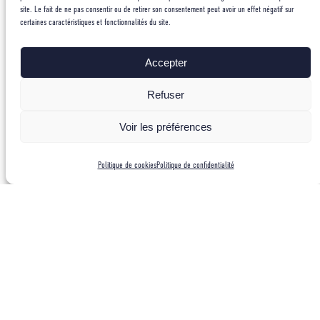
site. Le fait de ne pas consentir ou de retirer son consentement peut avoir un effet négatif sur
200
certaines caractéristiques et fonctionnalités du site.
Été
Groenland
/ Inlandsis
7
200
Hive
Accepter
Nouvelle-Zélande
/ Mont Cook, Mont Aspiring
6
r
Refuser
200
Auto
Chili
/ San Lorenzo
5
mne
Voir les préférences
200
Hive
Mali
/ La Main de Fatma
5
r
Politique de cookies
Politique de confidentialité
200
Été
Kirghiztan
/ Pic Sabor
4
200
Été
Tibet
/ Shishapangma
3
Été
Chine
/ Minya Konka
200
Hive
2
Inde
/ Garhwal
r