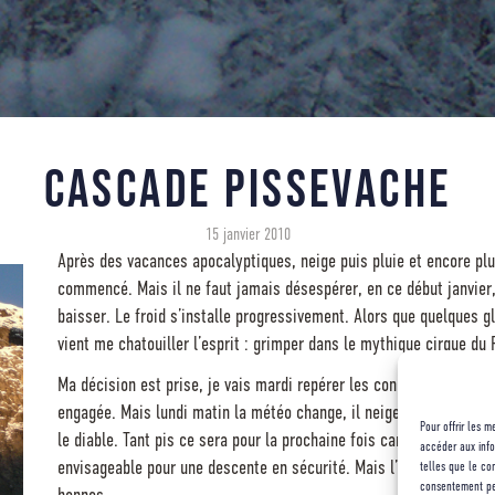
Cascade Pissevache
15 janvier 2010
Après des vacances apocalyptiques, neige puis pluie et encore p
commencé. Mais il ne faut jamais désespérer, en ce début janvier
baisser. Le froid s’installe progressivement. Alors que quelques 
vient me chatouiller l’esprit : grimper dans le mythique cirque du 
Ma décision est prise, je vais mardi repérer les conditions et l’a
engagée. Mais lundi matin la météo change, il neige mercredi et v
Pour offrir les 
le diable. Tant pis ce sera pour la prochaine fois car plus nous ava
accéder aux info
envisageable pour une descente en sécurité. Mais l’envie me brule de
telles que le co
consentement peut
bonnes.