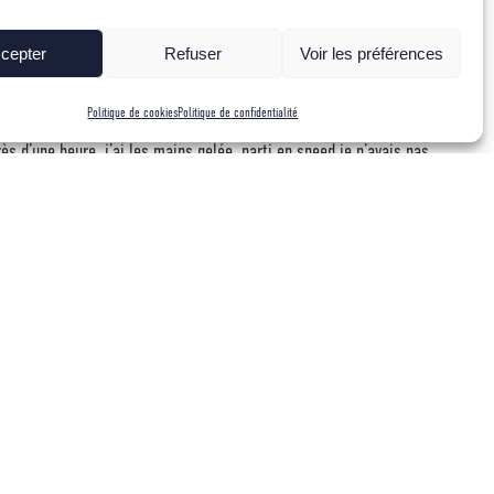
r. Arrivé sur le parking, il fait un froid de canard. Je constate
cepter
Refuser
Voir les préférences
 est déjà au soleil. Une sensation étrange s’empare de moi, ce
t la raideur des cascades attirent forcément, mais d’autre part la
Politique de cookies
Politique de confidentialité
dent. Je pars quand même repérer l’approche au cas où quelqu’un
 d’une heure, j’ai les mains gelée, parti en speed je n’avais pas
photos je redescends avec la ferme intention d’en découdre demain
once qu’il veut bien m’accompagner. Pour limiter les risques
lle à la lueur de nos frontales. Une heure et demie après nous
x premières longueurs faciles. Au lever du jour, nous attaquons
lle fut gravie en 76. Du relais, j’imagine le cheminement : un
 est déjà bien physique, il me rejette en arrière. Après m’être
e ne vois pas d’autre choix que de forcer tout droit.
 fais le relais.