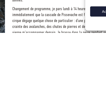
Changement de programme, je pars lundi à 14 heures tout seul repére
Ac
immédiatement que la cascade de Pissevache est formée mais elle
cirque dégage quelque chose de particulier : d’une part la beauté e
crainte des avalanches, des chutes de pierres et de glace me ten
vienne m’accompagner demain. Je brasse dans la neige pendant près
pris de gants. Mais ça y est ! je suis tout près. Après quelques 
avant le mauvais temps. Le soir Damien TOMASI au téléphone m’ann
nous optons pour un départ matinal de Chamonix.
A 5 heures 30, nous quittons le parking suivant ma trace de la vei
sommes encordés et nous nous lançons à corde tendue dans les deu
la première longueur raide en 5.
verticale, coupé seulement d’une petite vire.
longueur clé. Celle-ci est très impressionnante, on a due mal à penser qu’e
 deuxième, barré par une grosse stalactite. Je me lance, le premier surplomb
verse légèrement à droite et constate avec déception que ça ne passe pas. J
 la fameuse stalactite afin de m’échapper vers une partie moins raide où je