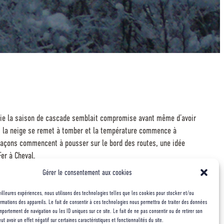
luie la saison de cascade semblait compromise avant même d’avoir
, la neige se remet à tomber et la température commence à
glaçons commencent à pousser sur le bord des routes, une idée
Fer à Cheval.
Gérer le consentement aux cookies
pproche en faisant la cascade du Dard qui est beaucoup moins
u les pentes qui surplombent le cirque hors de question de tenter
meilleures expériences, nous utilisons des technologies telles que les cookies pour stocker et/ou
nceront dans la saison plus le soleil arrivera tôt et ceci n’est pas
rmations des appareils. Le fait de consentir à ces technologies nous permettra de traiter des données
 m’y frotter et j’ai l’intuition que les conditions vont être
mportement de navigation ou les ID uniques sur ce site. Le fait de ne pas consentir ou de retirer son
 avoir un effet négatif sur certaines caractéristiques et fonctionnalités du site.