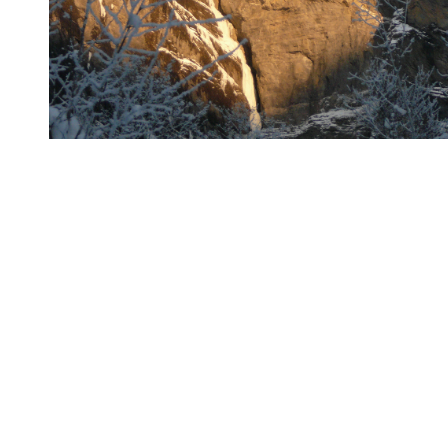
Je fais relais au pied d’un magnifique mur de 50 mètres quasiment 
De là, une grande longueur moins soutenue nous mène au pied de la 
court surplomb au début puis je tirerais à droite pour en éviter un
rétabli, l’escalade est moins soutenue mais reste verticale. Je tra
Heureusement, je place une bonne broche avant de prendre appui sur