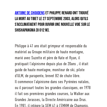
ANTOINE DE CHOUDENS
ET PHILIPPE RENARD ONT TROUVÉ
LA MORT AU TIBET LE 27 SEPTEMBRE 2003, ALORS QU’ILS
S’ACCLIMATAIENT POUR OUVRIR UNE NOUVELLE VOIE SUR LE
SHISHAPANGMA (8 012 M).
Philippe à 41 ans était grimpeur et responsable du
matériel au Groupe militaire de haute montagne,
marié avec Suzette et père de Kate et Ryan, il
pratiquait l’alpinisme depuis plus de 20ans , il était
guide de haute montagne, moniteur de ski, pilote
d’ULM, de parapente, brevet B2 de chute libre.
Il commence l’alpinisme dans ses Pyrénées natales,
ou il parcourt toutes les grandes classiques, en 1978
il fait ses premières grandes courses, la Walker aux
Grandes Jorasses, la Directe Américaine aux Drus.
En 1981, il intègre la SEM 41 à l’EMHM de Chamonix,