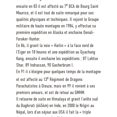
e
ensuite en 83 il est affecté au 7
BCA de Bourg Saint
Maurice, et il est tout de suite remarqué pour ses
qualités physiques et techniques. Il rejoint le Groupe
militaire de haute montagne en 1984, y effectue sa
première expédition en Alaska et enchaine Denali-
Foraker-Hunter.
En 86, il gravit la voie « Harlin » à la face nord de
l’Eiger en 18 heures et une expédition au Gyachung
Kang, ensuite il enchaine les expéditions ; 87 Lohtse
Shar, 89 Indrassan, 90 Gasherbrum I.
En 91 il s’éloigne pour quelques temps de la montagne
e
et est affecté au 13
Régiment de Dragons
Parachutistes à Dieuze, mais en 99 il revient à ses
premiers amours, et est de retour au GMHM.
Il retourne de suite en Himalaya et gravit l’arête sud
du Baghirati (6454m) en Inde, en 2000 le Nilgiri au
Népal, lors d’un séjour aux USA il fait la « triple