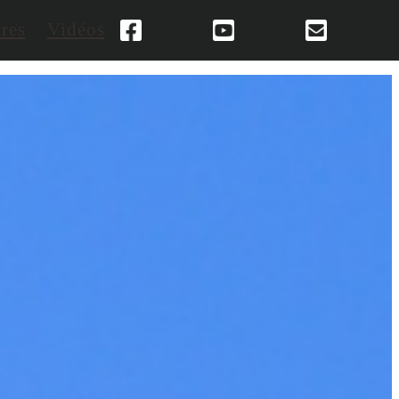
res
Vidéos