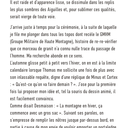
Il est raide et d’apparence lisse, se dissimule dans les replis
les plus sombres des Aiguilles et, pour sublimer ces qualités,
serait vierge de toute voie.
J’arrive juste à temps pour la cérémonie, à la suite de laquelle
je file me plonger dans tous les topos dont recèle le GMHM
(Groupe Militaire de Haute Montagne), histoire de re-re-vérifier
que ce morceau de granit n’a connu nulle trace du passage de
l’homme. Ma recherche abonde en ce sens.
L’automne glisse petit à petit vers l’hiver, on en est à la limite
calendaire lorsque Thomas me sollicite une fois de plus avec
son inlassable requête, digne d’une réplique de Minus et Cortex
: « Qu’est-ce qu’on va faire demain ? ». J’ose pour la première
fois lui proposer mon idée et, tel la souris du dessin animé, il
est facilement convaincu.
Comme disait Desmaison : « La montagne en hiver, ça
commence avec un gros sac ». Suivant ses paroles, on
s’empresse de remplir les nôtres jusque par-dessus bord, en
partie à cause de mon envie de vouloir emporter un portaledge,