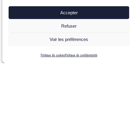
Accepter
Refuser
Voir les préférences
Politique de cookies
Politique de confidentialité
L’équipe est arrivée mi-mai dans la Yosémite Valle pour un
mois d’escalade artificielle. Deux cordée sont faites et se
lancent dans El Capitan :
– Thomas et Dim dans les 27 longueurs de North America Wall