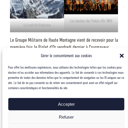
Les lauréats des Piolets d’Or 2013
Le tracé de l’itinéraire
Le Groupe Militaire de Haute Montagne vient de recevoir pour la
première fois le Piolet d’Or vendredi dernier à Courmayeur.
Derrière l’ascension du Kamet qui est aujourd’hui
Gérer le consentement aux cookies
récompensée, c’est avant tout une équipe qui est reconnue
Pour offrir les meilleures expériences, nous utilisons des technologies telles que les cookies pour
pour son engagement, son style, sa manière de faire et d’être.
stocker et/ou accéder aux informations des appareils. Le fait de consentir à ces technologies nous
Nous sommes heureux et fièrs de cette reconnaissance du
permettra de traiter des données telles que le comportement de navigation ou les ID uniques sur ce
milieu montagnard international. Bien que l’esprit
site. Le fait de ne pas consentir ou de retirer son consentement peut avoir un effet négatif sur
certaines caractéristiques et fonctionnalités du site.
d’amateurisme soit à la base de la charte des piolets d’or, la
démarche du GMHM de mettre l’homme au centre de l’aventure,
avant toute débauche excessive de moyens rejoint directement
Accepter
la définition actuelle de l’alpinisme qu’est le Style Alpin.
Refuser
Voici une définition du style Alpin donnée par les Piolets d’Or :