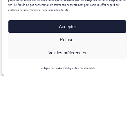
convenu nous avons quitté le camp de base
site. Le fait de ne pas consentir ou de retirer son consentement peut avoir un effet négatif sur
certaines caractéristiques et fonctionnalités du site.
le lundi 22 mai 2017 en deux vagues. La…
Accepter
Refuser
Voir les préférences
Politique de cookies
Politique de confidentialité