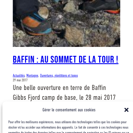
BAFFIN : AU SOMMET DE LA TOUR !
Actualités
, 
Montagne
, 
Ouvertures, répétitions et topos
29 mai 2017
Une belle ouverture en terre de Baffin
Gibbs Fjord camp de base, le 28 mai 2017
11h30 Sommet : Tour du GMHM900m ED
Gérer le consentement aux cookies
A3/A4 6aOuverture du 13 au 27 mai 2017 «
Pour offrir les meilleures expériences, nous utilisons des technologies telles que les cookies pour
En route vers le sommet… »Comme
stocker et/ou accéder aux informations des appareils. Le fait de consentir à ces technologies nous
permettra de traiter des données telles que le comportement de navigation ou les ID uniques sur ce