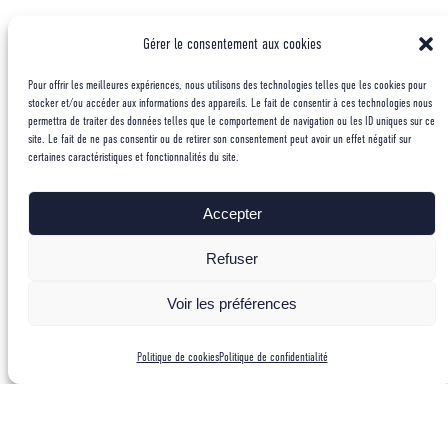
Revue de presse :
Gérer le consentement aux cookies
“Basique”
Pour offrir les meilleures expériences, nous utilisons des technologies telles que les cookies pour
stocker et/ou accéder aux informations des appareils. Le fait de consentir à ces technologies nous
permettra de traiter des données telles que le comportement de navigation ou les ID uniques sur ce
7 janvier 2026
site. Le fait de ne pas consentir ou de retirer son consentement peut avoir un effet négatif sur
certaines caractéristiques et fonctionnalités du site.
la nouvelle voie ouverte par le GMHM dans la face nord des
Grandes Jorasses
Accepter
Par B. Savignac, paru dans le Dauphiné Libéré du 04/01/2026
Refuser
Voir les préférences
Politique de cookies
Politique de confidentialité