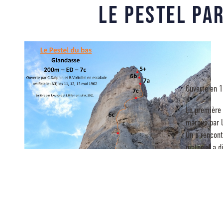
Le Pestel pa
Ouverte en 19
La première 
marqué par 
On a rencont
matériel a d
Nous n’avons
Dans les top
Faut-il cher