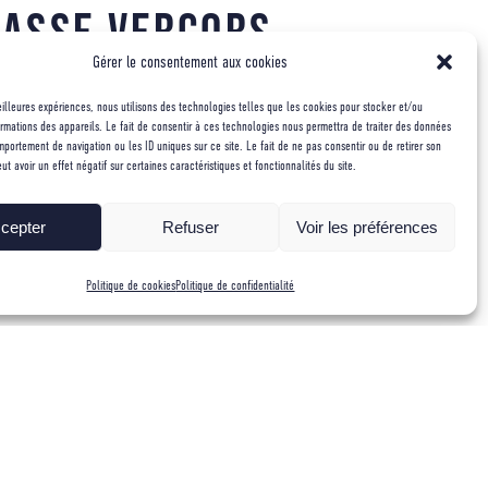
dasse Vercors
Gérer le consentement aux cookies
meilleures expériences, nous utilisons des technologies telles que les cookies pour stocker et/ou
rmations des appareils. Le fait de consentir à ces technologies nous permettra de traiter des données
mportement de navigation ou les ID uniques sur ce site. Le fait de ne pas consentir ou de retirer son
 avoir un effet négatif sur certaines caractéristiques et fonctionnalités du site.
l, un itinéraire audacieux et élégant pour l’époque.
cepter
Refuser
Voir les préférences
s rentré de force dans un trou foret), qui sont toujours là, mais
Politique de cookies
Politique de confidentialité
 au relais ou les plaquettes ont été laissées en place, ce
ni de plaquettes.
ées 70, et de Cyril Copier en 18h en 1995.
illes auto-foreuses ?