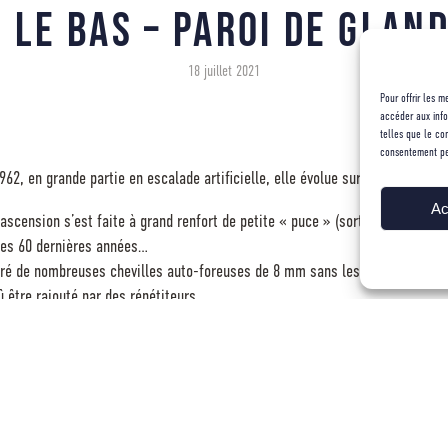
r le bas – Paroi de Glan
18 juillet 2021
Pour offrir les 
accéder aux info
telles que le co
consentement peut
62, en grande partie en escalade artificielle, elle évolue sur le fil du Peste
Ac
ascension s’est faite à grand renfort de petite « puce » (sorte de petit clou
les 60 dernières années…
ré de nombreuses chevilles auto-foreuses de 8 mm sans les plaquettes sauf
û être rajouté par des répétiteurs…
 pas pu nous servir de ces auto-foreuses car nous n’avions pas de boulons 
os il est mentionné les ascensions solitaires de Pierre Beghin dans les ann
cher de ce côté pour trouver les origines de l’ajout de ces nombreuses chev