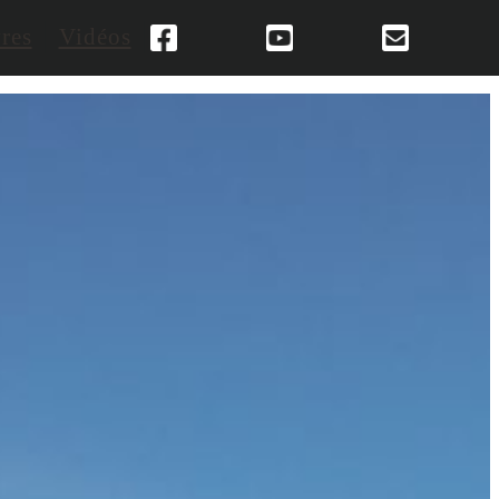
res
Vidéos