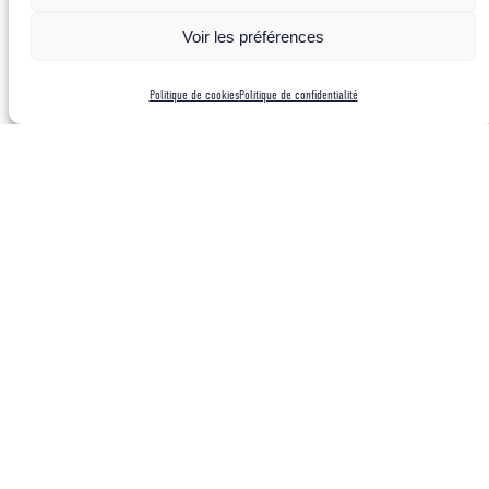
Voir les préférences
Politique de cookies
Politique de confidentialité
Dimanche 19, le réveil sonne à 2 heures. La partie la plus
désagréable de notre projet va commencer, la longue remontée