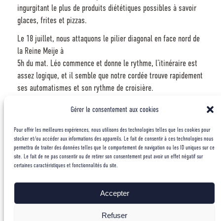
ingurgitant le plus de produits diététiques possibles à savoir
glaces, frites et pizzas.
Le 18 juillet, nous attaquons le pilier diagonal en face nord de
la Reine Meije à
5h du mat. Léo commence et donne le rythme, l’itinéraire est
assez logique, et il semble que notre cordée trouve rapidement
ses automatismes et son rythme de croisière.
Après un départ dans des gradins, l’itinéraire rejoint le fil du
Gérer le consentement aux cookies
pilier et franchi ou contourne ses ressauts. Le lever du jour est
splendide et le rocher correct, que demander de plus?
Pour offrir les meilleures expériences, nous utilisons des technologies telles que les cookies pour
stocker et/ou accéder aux informations des appareils. Le fait de consentir à ces technologies nous
A 8h30, nous sommes au glacier carré, Léo m’explique que
permettra de traiter des données telles que le comportement de navigation ou les ID uniques sur ce
même si notre voie s’arrête ici, la vue du sommet serait quand
site. Le fait de ne pas consentir ou de retirer son consentement peut avoir un effet négatif sur
certaines caractéristiques et fonctionnalités du site.
même plus agréable pour notre pause sandwich. 20 minutes
plus tard nous déballons notre précieux casse-croute et
profitons du panorama.
Accepter
La descente jusqu’à la Bérarde se déroule sans anicroche,
Refuser
notre plan déroule !