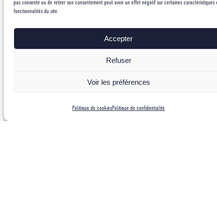
pas consentir ou de retirer son consentement peut avoir un effet négatif sur certaines caractéristiques 
fonctionnalités du site.
Accepter
Refuser
Voir les préférences
Politique de cookies
Politique de confidentialité
Les lignes de glace et mixte de l’immense barre rocheuse des
alentour d’ardent étaient fréquentée depuis plusieurs années,
mais seul quelques spits avaient été planté près du gros free
standing visible du parking. Une grande barre très déversant