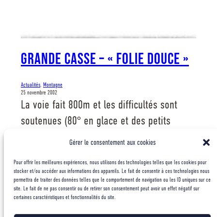
Grande Casse – « Folie douce »
Actualités
, 
Montagne
25 novembre 2002
La voie fait 800m et les difficultés sont
soutenues (80° en glace et des petits
ressauts en mixte), le rocher médiocre rend
Gérer le consentement aux cookies
la pose des relais difficile,et nous avons du
Pour offrir les meilleures expériences, nous utilisons des technologies telles que les cookies pour
évoluer la plupart du temps en corde
stocker et/ou accéder aux informations des appareils. Le fait de consentir à ces technologies nous
permettra de traiter des données telles que le comportement de navigation ou les ID uniques sur ce
tendue, ce qui nous a permis de sortir la
site. Le fait de ne pas consentir ou de retirer son consentement peut avoir un effet négatif sur
certaines caractéristiques et fonctionnalités du site.
voie en 7 heures. Nous avons fait le choix…